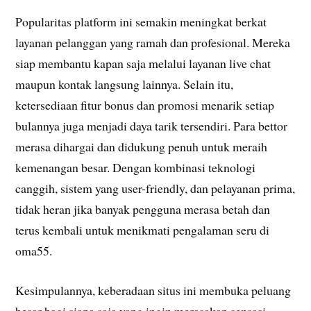
Popularitas platform ini semakin meningkat berkat
layanan pelanggan yang ramah dan profesional. Mereka
siap membantu kapan saja melalui layanan live chat
maupun kontak langsung lainnya. Selain itu,
ketersediaan fitur bonus dan promosi menarik setiap
bulannya juga menjadi daya tarik tersendiri. Para bettor
merasa dihargai dan didukung penuh untuk meraih
kemenangan besar. Dengan kombinasi teknologi
canggih, sistem yang user-friendly, dan pelayanan prima,
tidak heran jika banyak pengguna merasa betah dan
terus kembali untuk menikmati pengalaman seru di
oma55.
Kesimpulannya, keberadaan situs ini membuka peluang
besar bagi siapa saja yang ingin merasakan sensasi