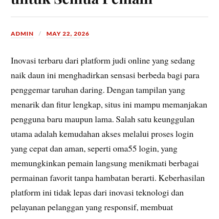
ADMIN
MAY 22, 2026
Inovasi terbaru dari platform judi online yang sedang
naik daun ini menghadirkan sensasi berbeda bagi para
penggemar taruhan daring. Dengan tampilan yang
menarik dan fitur lengkap, situs ini mampu memanjakan
pengguna baru maupun lama. Salah satu keunggulan
utama adalah kemudahan akses melalui proses login
yang cepat dan aman, seperti oma55 login, yang
memungkinkan pemain langsung menikmati berbagai
permainan favorit tanpa hambatan berarti. Keberhasilan
platform ini tidak lepas dari inovasi teknologi dan
pelayanan pelanggan yang responsif, membuat