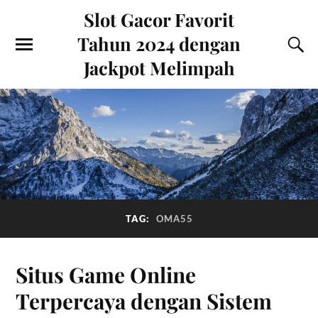
Slot Gacor Favorit
Tahun 2024 dengan
Jackpot Melimpah
TAG:
OMA55
Situs Game Online
Terpercaya dengan Sistem