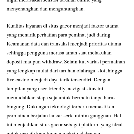
menyenangkan dan menguntungkan.
Kualitas layanan di situs gacor menjadi faktor utama
yang menarik perhatian para peminat judi daring.
Keamanan data dan transaksi menjadi prioritas utama
sehingga pengguna merasa aman saat melakukan
deposit maupun withdraw. Selain itu, variasi permainan
yang lengkap mulai dari taruhan olahraga, slot, hingga
live casino menjadi daya tarik tersendiri. Dengan
tampilan yang user-friendly, navigasi situs ini
memudahkan siapa saja untuk bermain tanpa harus
bingung. Dukungan teknologi terbaru memastikan
permainan berjalan lancar serta minim gangguan. Hal
ini menjadikan situs gacor sebagai platform yang ideal
untuk meraih keuntungan maksimal dengan