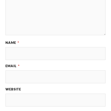
NAME
*
EMAIL
*
WEBSITE