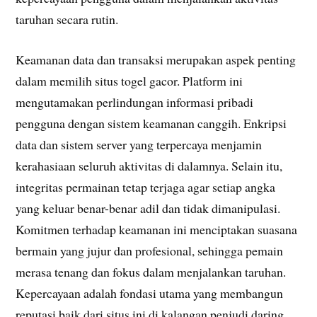
taruhan secara rutin.
Keamanan data dan transaksi merupakan aspek penting
dalam memilih situs togel gacor. Platform ini
mengutamakan perlindungan informasi pribadi
pengguna dengan sistem keamanan canggih. Enkripsi
data dan sistem server yang terpercaya menjamin
kerahasiaan seluruh aktivitas di dalamnya. Selain itu,
integritas permainan tetap terjaga agar setiap angka
yang keluar benar-benar adil dan tidak dimanipulasi.
Komitmen terhadap keamanan ini menciptakan suasana
bermain yang jujur dan profesional, sehingga pemain
merasa tenang dan fokus dalam menjalankan taruhan.
Kepercayaan adalah fondasi utama yang membangun
reputasi baik dari situs ini di kalangan penjudi daring.