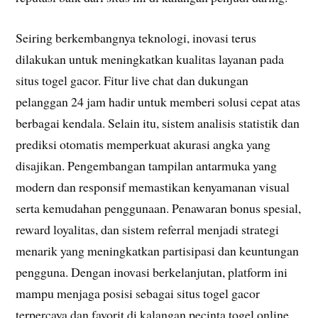
Seiring berkembangnya teknologi, inovasi terus
dilakukan untuk meningkatkan kualitas layanan pada
situs togel gacor. Fitur live chat dan dukungan
pelanggan 24 jam hadir untuk memberi solusi cepat atas
berbagai kendala. Selain itu, sistem analisis statistik dan
prediksi otomatis memperkuat akurasi angka yang
disajikan. Pengembangan tampilan antarmuka yang
modern dan responsif memastikan kenyamanan visual
serta kemudahan penggunaan. Penawaran bonus spesial,
reward loyalitas, dan sistem referral menjadi strategi
menarik yang meningkatkan partisipasi dan keuntungan
pengguna. Dengan inovasi berkelanjutan, platform ini
mampu menjaga posisi sebagai situs togel gacor
terpercaya dan favorit di kalangan pecinta togel online.