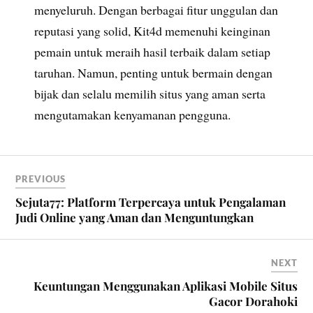
menyeluruh. Dengan berbagai fitur unggulan dan
reputasi yang solid, Kit4d memenuhi keinginan
pemain untuk meraih hasil terbaik dalam setiap
taruhan. Namun, penting untuk bermain dengan
bijak dan selalu memilih situs yang aman serta
mengutamakan kenyamanan pengguna.
PREVIOUS
Sejuta77: Platform Terpercaya untuk Pengalaman
Judi Online yang Aman dan Menguntungkan
NEXT
Keuntungan Menggunakan Aplikasi Mobile Situs
Gacor Dorahoki