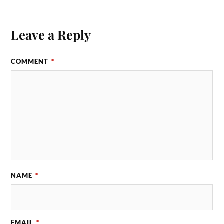
Leave a Reply
COMMENT
*
NAME
*
EMAIL
*