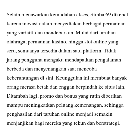
Selain menawarkan kemudahan akses, Simba 69 dikenal
karena inovasi dalam menyediakan berbagai permainan
yang variatif dan mendebarkan. Mulai dari taruhan
olahraga, permainan kasino, hingga slot online yang
seru, semuanya tersedia dalam satu platform. Tidak
jarang pengguna mengaku mendapatkan pengalaman
berbeda dan menyenangkan saat mencoba
keberuntungan di sini. Keunggulan ini membuat banyak
orang merasa betah dan enggan berpindah ke situs lain.
Ditambah lagi, promo dan bonus yang rutin diberikan
mampu meningkatkan peluang kemenangan, sehingga
penghasilan dari taruhan online menjadi semakin
menjanjikan bagi mereka yang tekun dan berstrategi.