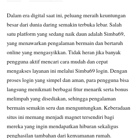
Dalam era digital saat ini, peluang meraih keuntungan
besar dari dunia daring semakin terbuka lebar. Salah
satu platform yang sedang naik daun adalah Simba69,
yang menawarkan pengalaman bermain dan bertaruh
online yang mengasyikkan. Tidak heran jika banyak
pengguna aktif mencari cara mudah dan cepat
mengakses layanan ini melalui Simba69 login. Dengan
proses login yang simpel dan aman, para pengguna bisa
langsung menikmati berbagai fitur menarik serta bonus
melimpah yang disediakan, sehingga pengalaman
bermain semakin seru dan menguntungkan. Keberadaan
situs ini memang menjadi magnet tersendiri bagi
mereka yang ingin mendapatkan hiburan sekaligus
penghasilan tambahan dari kenyamanan rumah.