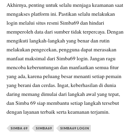
Akhirnya, penting untuk selalu menjaga keamanan saat
mengakses platform ini. Pastikan selalu melakukan
login melalui situs resmi Simba69 dan hindari
memperoleh data dari sumber tidak terpercaya. Dengan
mengikuti langkah-langkah yang benar dan rutin
melakukan pengecekan, pengguna dapat merasakan
manfaat maksimal dari Simba69 login. Jangan ragu
mencoba keberuntungan dan manfaatkan semua fitur
yang ada, karena peluang besar menanti setiap pemain
yang berani dan cerdas. Ingat, keberhasilan di dunia
daring memang dimulai dari langkah awal yang tepat,
dan Simba 69 siap membantu setiap langkah tersebut
dengan layanan terbaik serta keamanan terjamin.
SIMBA 69
SIMBA69
SIMBA69 LOGIN