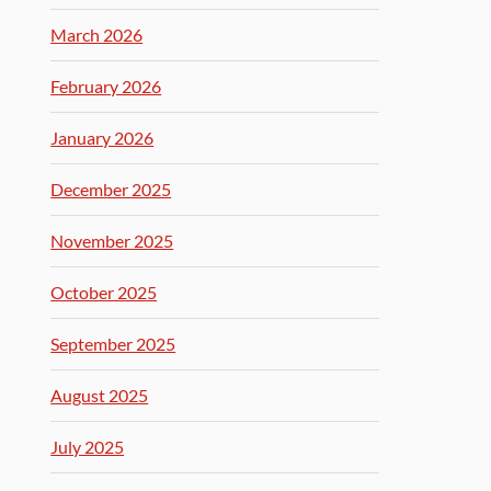
March 2026
February 2026
January 2026
December 2025
November 2025
October 2025
September 2025
August 2025
July 2025