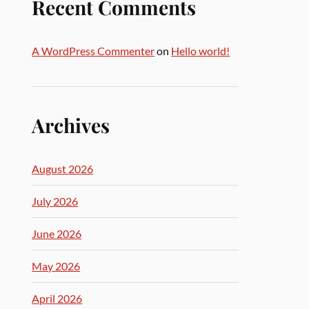
Recent Comments
A WordPress Commenter
on
Hello world!
Archives
August 2026
July 2026
June 2026
May 2026
April 2026