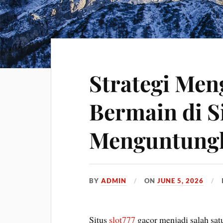
Strategi Meng
Bermain di S
Menguntung
BY
ADMIN
ON
JUNE 5, 2026
Situs
slot777
gacor menjadi salah satu