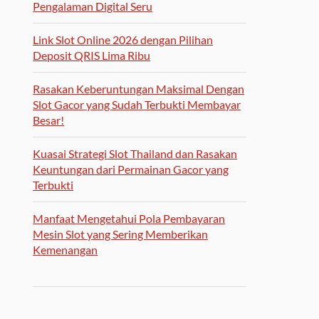
Pengalaman Digital Seru
Link Slot Online 2026 dengan Pilihan
Deposit QRIS Lima Ribu
Rasakan Keberuntungan Maksimal Dengan
Slot Gacor yang Sudah Terbukti Membayar
Besar!
Kuasai Strategi Slot Thailand dan Rasakan
Keuntungan dari Permainan Gacor yang
Terbukti
Manfaat Mengetahui Pola Pembayaran
Mesin Slot yang Sering Memberikan
Kemenangan