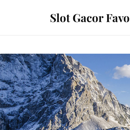
Slot Gacor Fav