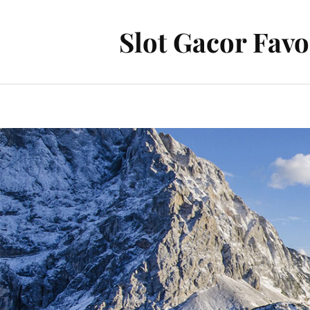
Slot Gacor Fav