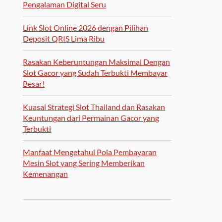
Pengalaman Digital Seru
Link Slot Online 2026 dengan Pilihan
Deposit QRIS Lima Ribu
Rasakan Keberuntungan Maksimal Dengan
Slot Gacor yang Sudah Terbukti Membayar
Besar!
Kuasai Strategi Slot Thailand dan Rasakan
Keuntungan dari Permainan Gacor yang
Terbukti
Manfaat Mengetahui Pola Pembayaran
Mesin Slot yang Sering Memberikan
Kemenangan