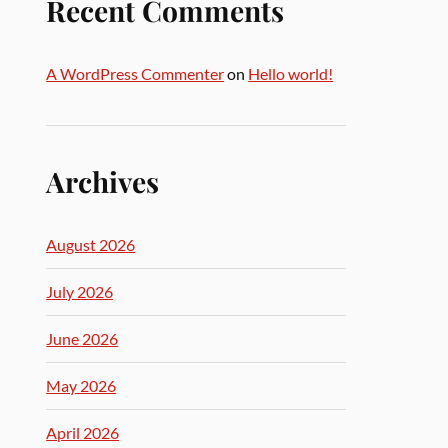
Recent Comments
A WordPress Commenter
on
Hello world!
Archives
August 2026
July 2026
June 2026
May 2026
April 2026