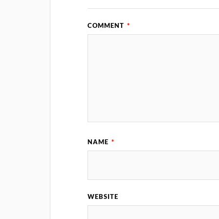
COMMENT
*
NAME
*
WEBSITE