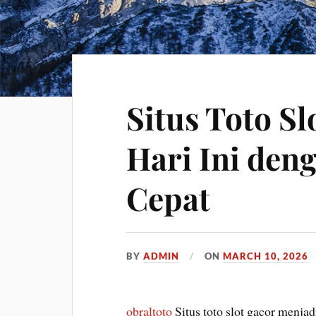
Situs Toto Sl
Hari Ini den
Cepat
BY
ADMIN
ON
MARCH 10, 2026
obraltoto
Situs toto slot gacor menja