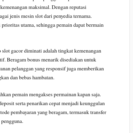
g kemenangan maksimal. Dengan reputasi
agai jenis mesin slot dari penyedia ternama.
 prioritas utama, sehingga pemain dapat bermain
 slot gacor diminati adalah tingkat kemenangan
atif. Beragam bonus menarik disediakan untuk
anan pelanggan yang responsif juga memberikan
kan dan bebas hambatan.
hkan pemain mengakses permainan kapan saja.
deposit serta penarikan cepat menjadi keunggulan
etode pembayaran yang beragam, termasuk transfer
n pengguna.