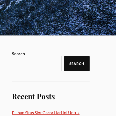
Search
SEARCH
Recent Posts
Pilihan Situs Slot Gacor Hari Ini Untuk