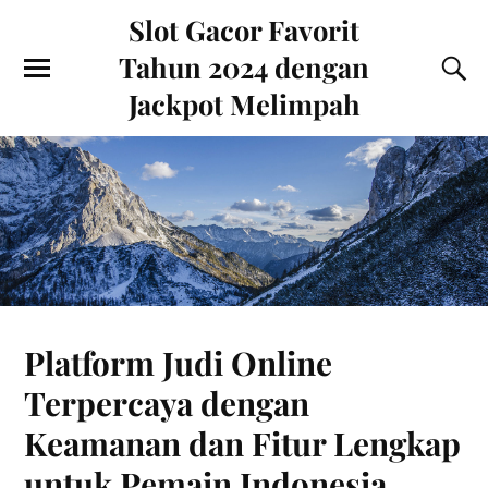
Slot Gacor Favorit
Tahun 2024 dengan
Jackpot Melimpah
Platform Judi Online
Terpercaya dengan
Keamanan dan Fitur Lengkap
untuk Pemain Indonesia