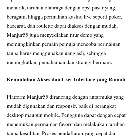
menarik, taruhan olahraga dengan opsi pasar yang
beragam, hingga permainan kasino live seperti poker,
baccarat, dan roulette dapat diakses dengan mudah.
Manjur55 juga menyediakan fitur demo yang
memungkinkan pemain pemula mencoba permainan
tanpa harus menggunakan uang asli, sehingga
meningkatkan pemahaman dan strategi bermain.
Kemudahan Akses dan User Interface yang Ramah
Platform Manjur55 dirancang dengan antarmuka yang
mudah digunakan dan responsif, baik di perangkat
desktop maupun mobile. Pengguna dapat dengan cepat
menemukan permainan favorit dan melakukan taruhan
tanpa kesulitan. Proses pendaftaran yang cepat dan