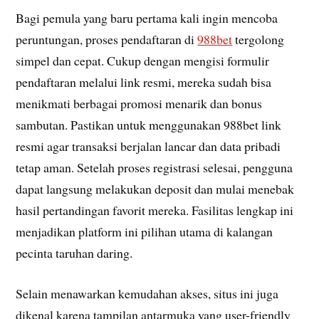
Bagi pemula yang baru pertama kali ingin mencoba
peruntungan, proses pendaftaran di
988bet
tergolong
simpel dan cepat. Cukup dengan mengisi formulir
pendaftaran melalui link resmi, mereka sudah bisa
menikmati berbagai promosi menarik dan bonus
sambutan. Pastikan untuk menggunakan 988bet link
resmi agar transaksi berjalan lancar dan data pribadi
tetap aman. Setelah proses registrasi selesai, pengguna
dapat langsung melakukan deposit dan mulai menebak
hasil pertandingan favorit mereka. Fasilitas lengkap ini
menjadikan platform ini pilihan utama di kalangan
pecinta taruhan daring.
Selain menawarkan kemudahan akses, situs ini juga
dikenal karena tampilan antarmuka yang user-friendly