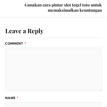
Gunakan cara pintar slot togel toto untuk
memaksimalkan keuntungan
Leave a Reply
COMMENT
*
NAME
*