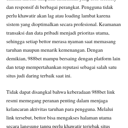
dan responsif di berbagai perangkat. Pengguna tidak
perlu khawatir akan lag atau loading lambat karena
sistem yang dioptimalkan secara profesional. Keamanan
transaksi dan data pribadi menjadi prioritas utama,
sehingga setiap bettor merasa nyaman saat memasang
taruhan maupun menarik kemenangan. Dengan
demikian, 988bet mampu bersaing dengan platform lain
dan tetap mempertahankan reputasi sebagai salah satu
situs judi daring terbaik saat ini.
Tidak dapat disangkal bahwa keberadaan 988bet link
resmi memegang peranan penting dalam menjaga
kelancaran aktivitas taruhan para pengguna. Melalui
link tersebut, bettor bisa mengakses halaman utama
secara langsung tanpa perlu khawatir terjebak situs