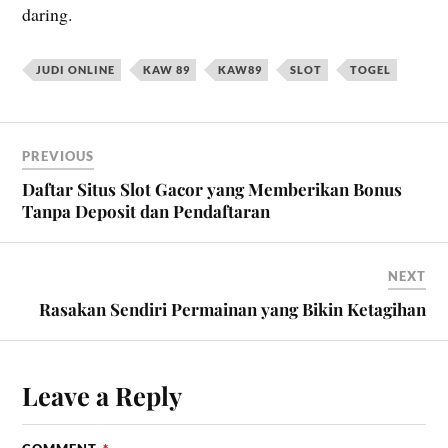
daring.
JUDI ONLINE
KAW 89
KAW89
SLOT
TOGEL
PREVIOUS
Daftar Situs Slot Gacor yang Memberikan Bonus
Tanpa Deposit dan Pendaftaran
NEXT
Rasakan Sendiri Permainan yang Bikin Ketagihan
Leave a Reply