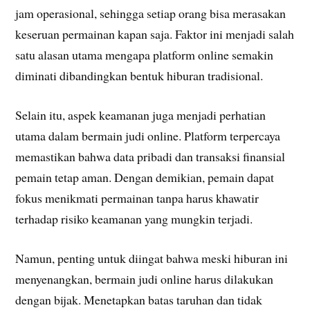
jam operasional, sehingga setiap orang bisa merasakan
keseruan permainan kapan saja. Faktor ini menjadi salah
satu alasan utama mengapa platform online semakin
diminati dibandingkan bentuk hiburan tradisional.
Selain itu, aspek keamanan juga menjadi perhatian
utama dalam bermain judi online. Platform terpercaya
memastikan bahwa data pribadi dan transaksi finansial
pemain tetap aman. Dengan demikian, pemain dapat
fokus menikmati permainan tanpa harus khawatir
terhadap risiko keamanan yang mungkin terjadi.
Namun, penting untuk diingat bahwa meski hiburan ini
menyenangkan, bermain judi online harus dilakukan
dengan bijak. Menetapkan batas taruhan dan tidak