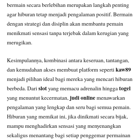
bermain secara berlebihan merupakan langkah penting
agar hiburan tetap menjadi pengalaman positif. Bermain
dengan strategi dan disiplin akan membantu pemain
menikmati sensasi tanpa terjebak dalam kerugian yang
merugikan.
Kesimpulannya, kombinasi antara keseruan, tantangan,
kaw89
dan kemudahan akses membuat platform seperti
menjadi pilihan ideal bagi mereka yang mencari hiburan
slot
togel
berbeda. Dari
yang memacu adrenalin hingga
judi online
yang menuntut kecermatan,
menawarkan
pengalaman yang lengkap dan seru bagi semua pemain.
Hiburan yang memikat ini, jika dinikmati secara bijak,
mampu menghadirkan sensasi yang menyenangkan
sekaligus menantang bagi setiap penggemar permainan