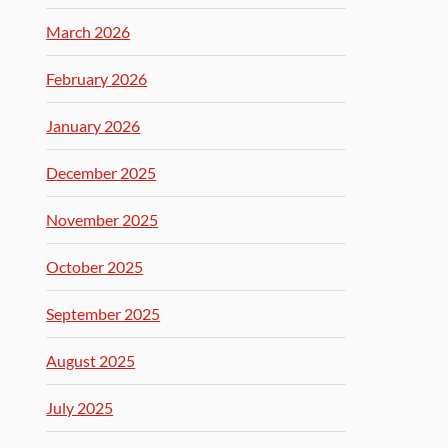
March 2026
February 2026
January 2026
December 2025
November 2025
October 2025
September 2025
August 2025
July 2025