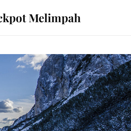
ackpot Melimpah