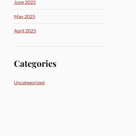
June 2025
May 2025
April 2025
Categories
Uncategorized