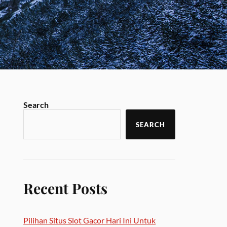
Search
SEARCH
Recent Posts
Pilihan Situs Slot Gacor Hari Ini Untuk