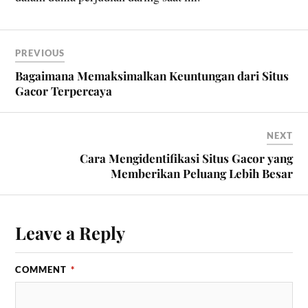
PREVIOUS
Bagaimana Memaksimalkan Keuntungan dari Situs
Gacor Terpercaya
NEXT
Cara Mengidentifikasi Situs Gacor yang
Memberikan Peluang Lebih Besar
Leave a Reply
COMMENT
*