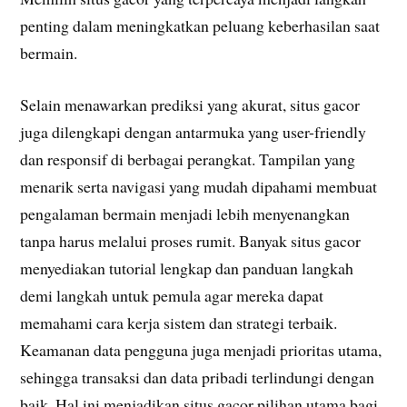
penting dalam meningkatkan peluang keberhasilan saat
bermain.
Selain menawarkan prediksi yang akurat, situs gacor
juga dilengkapi dengan antarmuka yang user-friendly
dan responsif di berbagai perangkat. Tampilan yang
menarik serta navigasi yang mudah dipahami membuat
pengalaman bermain menjadi lebih menyenangkan
tanpa harus melalui proses rumit. Banyak situs gacor
menyediakan tutorial lengkap dan panduan langkah
demi langkah untuk pemula agar mereka dapat
memahami cara kerja sistem dan strategi terbaik.
Keamanan data pengguna juga menjadi prioritas utama,
sehingga transaksi dan data pribadi terlindungi dengan
baik. Hal ini menjadikan situs gacor pilihan utama bagi