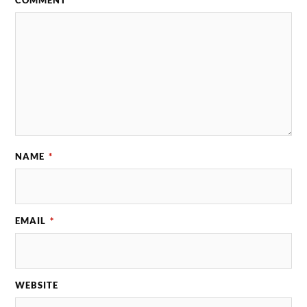
COMMENT
*
NAME
*
EMAIL
*
WEBSITE