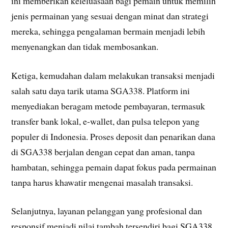
ini memberikan keleluasaan bagi pemain untuk memilih
jenis permainan yang sesuai dengan minat dan strategi
mereka, sehingga pengalaman bermain menjadi lebih
menyenangkan dan tidak membosankan.
Ketiga, kemudahan dalam melakukan transaksi menjadi
salah satu daya tarik utama SGA338. Platform ini
menyediakan beragam metode pembayaran, termasuk
transfer bank lokal, e-wallet, dan pulsa telepon yang
populer di Indonesia. Proses deposit dan penarikan dana
di SGA338 berjalan dengan cepat dan aman, tanpa
hambatan, sehingga pemain dapat fokus pada permainan
tanpa harus khawatir mengenai masalah transaksi.
Selanjutnya, layanan pelanggan yang profesional dan
responsif menjadi nilai tambah tersendiri bagi SGA338.