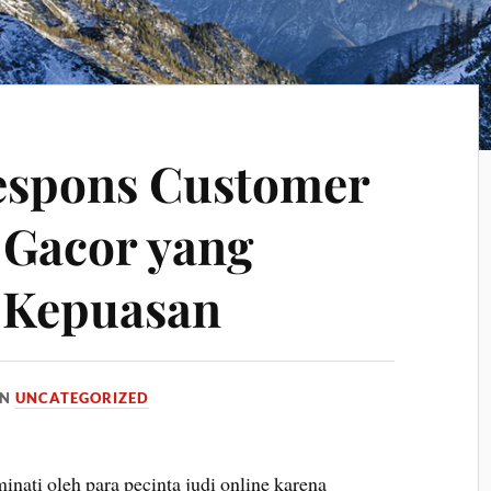
espons Customer
s Gacor yang
 Kepuasan
IN
UNCATEGORIZED
nati oleh para pecinta judi online karena