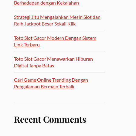
Berhadapan dengan Kekalahan
Strategi Jitu Mengalahkan Mesin Slot dan
Raih Jackpot Besar Sekali Klik
Toto Slot Gacor Modern Dengan Sistem
Link Terbaru
Toto Slot Gacor Menawarkan Hiburan
Digital Tanpa Batas
Cari Game Online Trending Dengan
Pengalaman Bermain Terbaik
Recent Comments