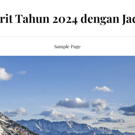
orit Tahun 2024 dengan J
Sample Page