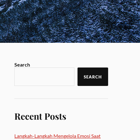
Search
SEARCH
Recent Posts
Langkah-Langkah Mengelola Emosi Saat