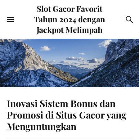
Slot Gacor Favorit
Tahun 2024 dengan
Jackpot Melimpah
Inovasi Sistem Bonus dan
Promosi di Situs Gacor yang
Menguntungkan