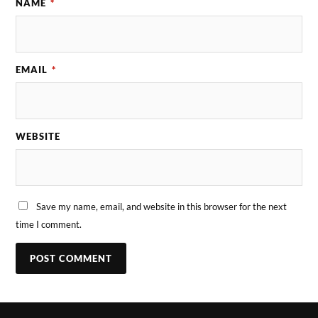
NAME
*
EMAIL
*
WEBSITE
Save my name, email, and website in this browser for the next
time I comment.