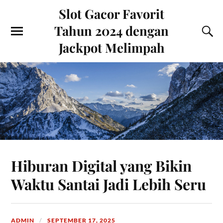
Slot Gacor Favorit
Tahun 2024 dengan
Jackpot Melimpah
Hiburan Digital yang Bikin
Waktu Santai Jadi Lebih Seru
ADMIN
SEPTEMBER 17, 2025