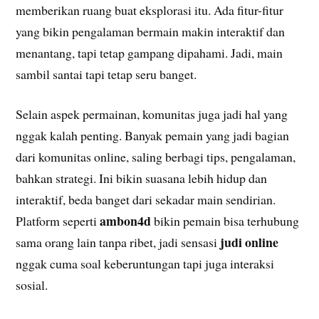
memberikan ruang buat eksplorasi itu. Ada fitur-fitur
yang bikin pengalaman bermain makin interaktif dan
menantang, tapi tetap gampang dipahami. Jadi, main
sambil santai tapi tetap seru banget.
Selain aspek permainan, komunitas juga jadi hal yang
nggak kalah penting. Banyak pemain yang jadi bagian
dari komunitas online, saling berbagi tips, pengalaman,
bahkan strategi. Ini bikin suasana lebih hidup dan
interaktif, beda banget dari sekadar main sendirian.
ambon4d
Platform seperti
bikin pemain bisa terhubung
judi online
sama orang lain tanpa ribet, jadi sensasi
nggak cuma soal keberuntungan tapi juga interaksi
sosial.