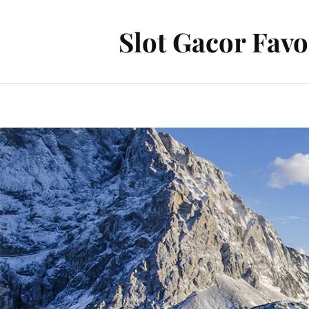
Slot Gacor Fav