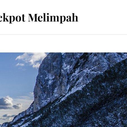
ackpot Melimpah