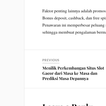
Faktor penting lainnya adalah promos
Bonus deposit, cashback, dan free spi
Penawaran ini memperbesar peluang
sehingga membuat pengalaman berma
PREVIOUS
Menilik Perkembangan Situs Slot
Gacor dari Masa ke Masa dan
Prediksi Masa Depannya