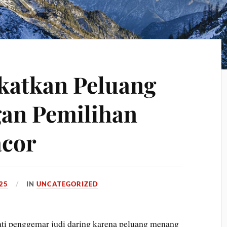
katkan Peluang
an Pemilihan
acor
25
IN
UNCATEGORIZED
ati penggemar judi daring karena peluang menang