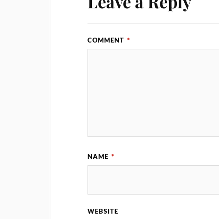
Leave a Reply
COMMENT
*
NAME
*
WEBSITE