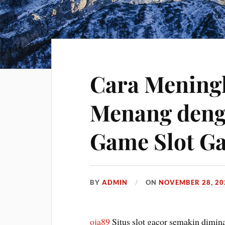
Cara Mening
Menang deng
Game Slot G
BY
ADMIN
ON
NOVEMBER 28, 20
oja89
Situs slot gacor semakin dimin