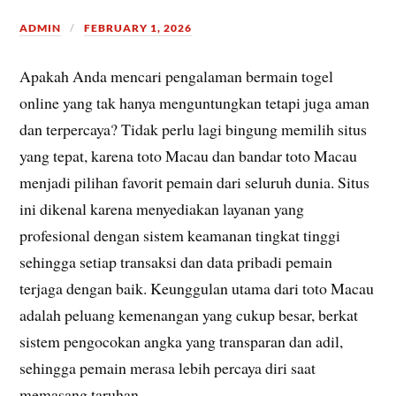
ADMIN
FEBRUARY 1, 2026
Apakah Anda mencari pengalaman bermain togel
online yang tak hanya menguntungkan tetapi juga aman
dan terpercaya? Tidak perlu lagi bingung memilih situs
yang tepat, karena toto Macau dan bandar toto Macau
menjadi pilihan favorit pemain dari seluruh dunia. Situs
ini dikenal karena menyediakan layanan yang
profesional dengan sistem keamanan tingkat tinggi
sehingga setiap transaksi dan data pribadi pemain
terjaga dengan baik. Keunggulan utama dari toto Macau
adalah peluang kemenangan yang cukup besar, berkat
sistem pengocokan angka yang transparan dan adil,
sehingga pemain merasa lebih percaya diri saat
memasang taruhan.