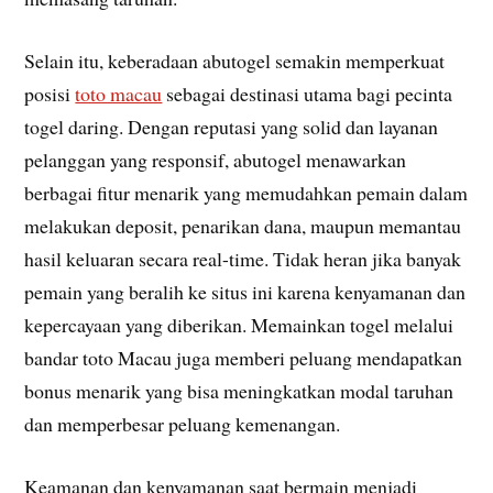
Selain itu, keberadaan abutogel semakin memperkuat
posisi
toto macau
sebagai destinasi utama bagi pecinta
togel daring. Dengan reputasi yang solid dan layanan
pelanggan yang responsif, abutogel menawarkan
berbagai fitur menarik yang memudahkan pemain dalam
melakukan deposit, penarikan dana, maupun memantau
hasil keluaran secara real-time. Tidak heran jika banyak
pemain yang beralih ke situs ini karena kenyamanan dan
kepercayaan yang diberikan. Memainkan togel melalui
bandar toto Macau juga memberi peluang mendapatkan
bonus menarik yang bisa meningkatkan modal taruhan
dan memperbesar peluang kemenangan.
Keamanan dan kenyamanan saat bermain menjadi