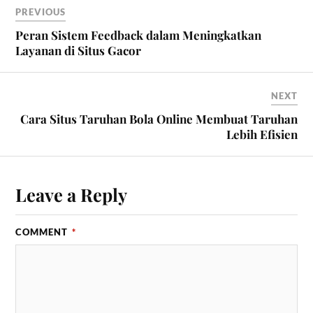
PREVIOUS
Peran Sistem Feedback dalam Meningkatkan
Layanan di Situs Gacor
NEXT
Cara Situs Taruhan Bola Online Membuat Taruhan
Lebih Efisien
Leave a Reply
COMMENT
*