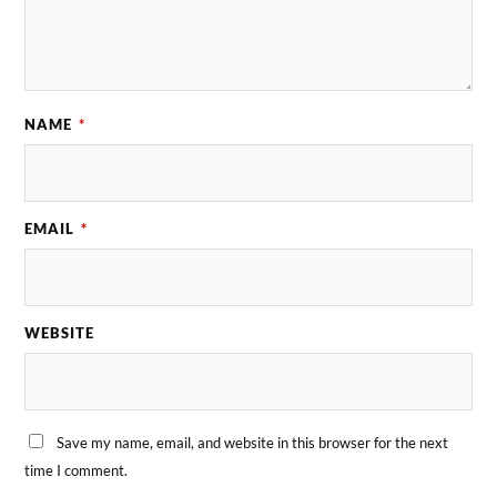
NAME
*
EMAIL
*
WEBSITE
Save my name, email, and website in this browser for the next
time I comment.