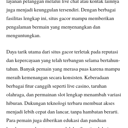
layanan pelanggan melalui live chat atau kontak lainnya
juga menjadi keunggulan tersendiri. Dengan berbagai
fasilitas lengkap ini, situs gacor mampu memberikan
pengalaman bermain yang menyenangkan dan
menguntungkan.
Daya tarik utama dari situs gacor terletak pada reputasi
dan kepercayaan yang telah terbangun selama bertahun-
tahun. Banyak pemain yang merasa puas karena mampu
meraih kemenangan secara konsisten. Keberadaan
berbagai fitur canggih seperti live casino, taruhan
olahraga, dan permainan slot lengkap menambah variasi
hiburan. Dukungan teknologi terbaru membuat akses
menjadi lebih cepat dan lancar, tanpa hambatan berarti.
Para pemain juga diberikan edukasi dan panduan