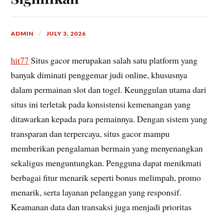
ADMIN
JULY 3, 2026
hit77
Situs gacor merupakan salah satu platform yang
banyak diminati penggemar judi online, khususnya
dalam permainan slot dan togel. Keunggulan utama dari
situs ini terletak pada konsistensi kemenangan yang
ditawarkan kepada para pemainnya. Dengan sistem yang
transparan dan terpercaya, situs gacor mampu
memberikan pengalaman bermain yang menyenangkan
sekaligus menguntungkan. Pengguna dapat menikmati
berbagai fitur menarik seperti bonus melimpah, promo
menarik, serta layanan pelanggan yang responsif.
Keamanan data dan transaksi juga menjadi prioritas