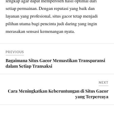
lengkap agar dapat memperoleh hasil optimal dari
setiap permainan. Dengan reputasi yang baik dan
layanan yang profesional, situs gacor tetap menjadi
pilihan utama bagi pencinta judi daring yang ingin
merasakan sensasi kemenangan nyata.
PREVIOUS
Bagaimana Situs Gacor Memastikan Transparansi
dalam Setiap Transaksi
NEXT
Cara Meningkatkan Keberuntungan di Situs Gacor
yang Terpercaya