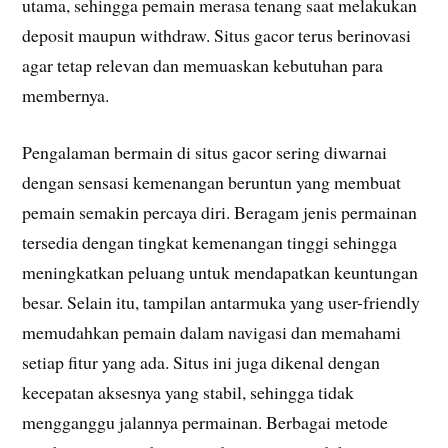
utama, sehingga pemain merasa tenang saat melakukan
deposit maupun withdraw. Situs gacor terus berinovasi
agar tetap relevan dan memuaskan kebutuhan para
membernya.
Pengalaman bermain di situs gacor sering diwarnai
dengan sensasi kemenangan beruntun yang membuat
pemain semakin percaya diri. Beragam jenis permainan
tersedia dengan tingkat kemenangan tinggi sehingga
meningkatkan peluang untuk mendapatkan keuntungan
besar. Selain itu, tampilan antarmuka yang user-friendly
memudahkan pemain dalam navigasi dan memahami
setiap fitur yang ada. Situs ini juga dikenal dengan
kecepatan aksesnya yang stabil, sehingga tidak
mengganggu jalannya permainan. Berbagai metode