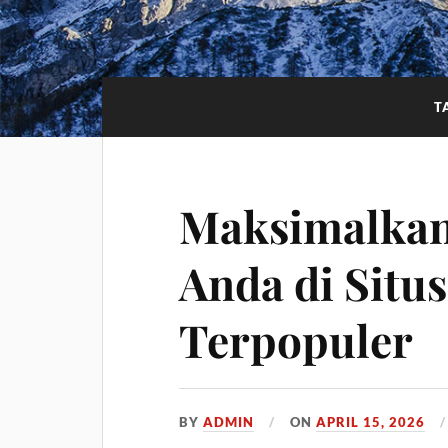
T
Maksimalka
Anda di Situs
Terpopuler
BY
ADMIN
ON
APRIL 15, 2026