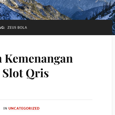
AG:
ZEUS BOLA
n Kemenangan
 Slot Qris
IN
UNCATEGORIZED