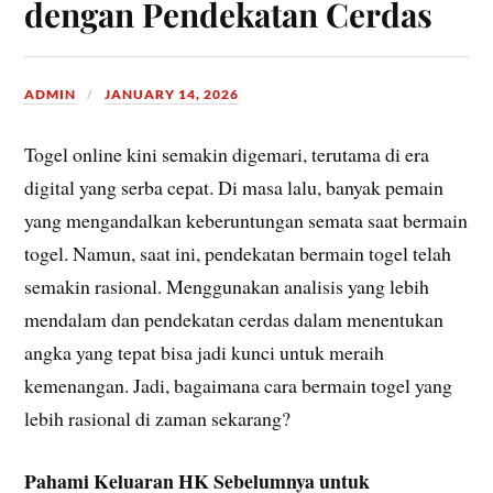
dengan Pendekatan Cerdas
ADMIN
JANUARY 14, 2026
Togel online kini semakin digemari, terutama di era
digital yang serba cepat. Di masa lalu, banyak pemain
yang mengandalkan keberuntungan semata saat bermain
togel. Namun, saat ini, pendekatan bermain togel telah
semakin rasional. Menggunakan analisis yang lebih
mendalam dan pendekatan cerdas dalam menentukan
angka yang tepat bisa jadi kunci untuk meraih
kemenangan. Jadi, bagaimana cara bermain togel yang
lebih rasional di zaman sekarang?
Pahami Keluaran HK Sebelumnya untuk