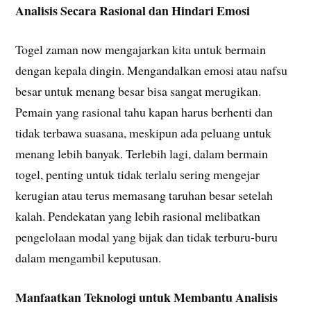
Analisis Secara Rasional dan Hindari Emosi
Togel zaman now mengajarkan kita untuk bermain
dengan kepala dingin. Mengandalkan emosi atau nafsu
besar untuk menang besar bisa sangat merugikan.
Pemain yang rasional tahu kapan harus berhenti dan
tidak terbawa suasana, meskipun ada peluang untuk
menang lebih banyak. Terlebih lagi, dalam bermain
togel, penting untuk tidak terlalu sering mengejar
kerugian atau terus memasang taruhan besar setelah
kalah. Pendekatan yang lebih rasional melibatkan
pengelolaan modal yang bijak dan tidak terburu-buru
dalam mengambil keputusan.
Manfaatkan Teknologi untuk Membantu Analisis