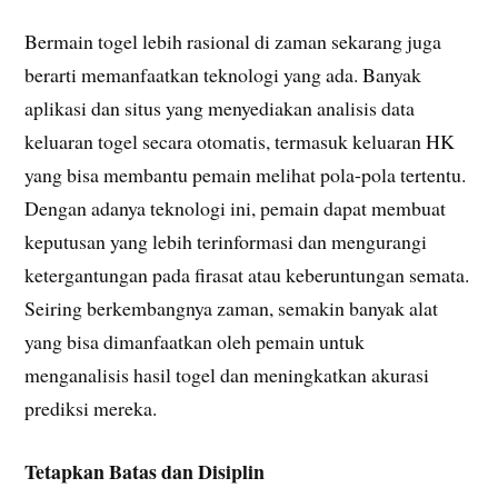
Bermain togel lebih rasional di zaman sekarang juga
berarti memanfaatkan teknologi yang ada. Banyak
aplikasi dan situs yang menyediakan analisis data
keluaran togel secara otomatis, termasuk keluaran HK
yang bisa membantu pemain melihat pola-pola tertentu.
Dengan adanya teknologi ini, pemain dapat membuat
keputusan yang lebih terinformasi dan mengurangi
ketergantungan pada firasat atau keberuntungan semata.
Seiring berkembangnya zaman, semakin banyak alat
yang bisa dimanfaatkan oleh pemain untuk
menganalisis hasil togel dan meningkatkan akurasi
prediksi mereka.
Tetapkan Batas dan Disiplin