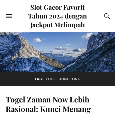
Slot Gacor Favorit
Tahun 2024 dengan
Jackpot Melimpah
TAG:
TOGEL HONGKONG
Togel Zaman Now Lebih
Rasional: Kunci Menang