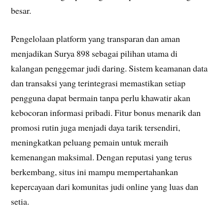
besar.
Pengelolaan platform yang transparan dan aman
menjadikan Surya 898 sebagai pilihan utama di
kalangan penggemar judi daring. Sistem keamanan data
dan transaksi yang terintegrasi memastikan setiap
pengguna dapat bermain tanpa perlu khawatir akan
kebocoran informasi pribadi. Fitur bonus menarik dan
promosi rutin juga menjadi daya tarik tersendiri,
meningkatkan peluang pemain untuk meraih
kemenangan maksimal. Dengan reputasi yang terus
berkembang, situs ini mampu mempertahankan
kepercayaan dari komunitas judi online yang luas dan
setia.