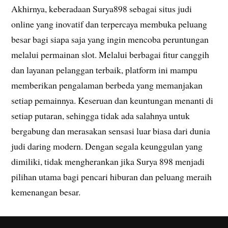
Akhirnya, keberadaan Surya898 sebagai situs judi
online yang inovatif dan terpercaya membuka peluang
besar bagi siapa saja yang ingin mencoba peruntungan
melalui permainan slot. Melalui berbagai fitur canggih
dan layanan pelanggan terbaik, platform ini mampu
memberikan pengalaman berbeda yang memanjakan
setiap pemainnya. Keseruan dan keuntungan menanti di
setiap putaran, sehingga tidak ada salahnya untuk
bergabung dan merasakan sensasi luar biasa dari dunia
judi daring modern. Dengan segala keunggulan yang
dimiliki, tidak mengherankan jika Surya 898 menjadi
pilihan utama bagi pencari hiburan dan peluang meraih
kemenangan besar.