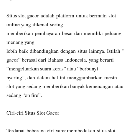
Situs slot gacor adalah platform untuk bermain slot
online yang dikenal sering
memberikan pembayaran besar dan memiliki peluang
menang yang
lebih baik dibandingkan dengan situs lainnya. Istilah “
gacor” berasal dari Bahasa Indonesia, yang berarti
“mengeluarkan suara keras” atau “berbunyi
nyaring”, dan dalam hal ini menggambarkan mesin
slot yang sedang memberikan banyak kemenangan atau
sedang “on fire”.
Ciri-ciri Situs Slot Gacor
Terdapat beberapa ciri yang membedakan situs slot