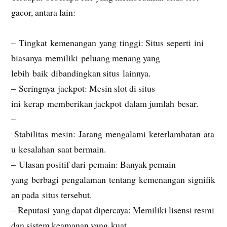
gacor, antara lain:
– Tingkat kemenangan yang tinggi: Situs seperti ini
biasanya memiliki peluang menang yang
lebih baik dibandingkan situs lainnya.
– Seringnya jackpot: Mesin slot di situs
ini kerap memberikan jackpot dalam jumlah besar.
–
Stabilitas mesin: Jarang mengalami keterlambatan ata
u kesalahan saat bermain.
– Ulasan positif dari pemain: Banyak pemain
yang berbagi pengalaman tentang kemenangan signifik
an pada situs tersebut.
– Reputasi yang dapat dipercaya: Memiliki lisensi resmi
dan sistem keamanan yang kuat.