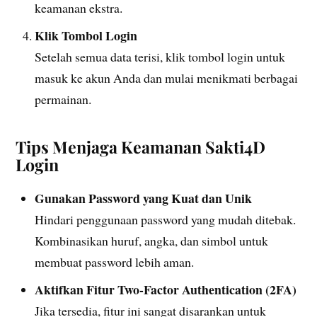
keamanan ekstra.
Klik Tombol Login
Setelah semua data terisi, klik tombol login untuk
masuk ke akun Anda dan mulai menikmati berbagai
permainan.
Tips Menjaga Keamanan Sakti4D
Login
Gunakan Password yang Kuat dan Unik
Hindari penggunaan password yang mudah ditebak.
Kombinasikan huruf, angka, dan simbol untuk
membuat password lebih aman.
Aktifkan Fitur Two-Factor Authentication (2FA)
Jika tersedia, fitur ini sangat disarankan untuk