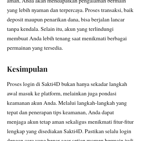
aman, Anda akan mendapatkan pengalaman bermain
yang lebih nyaman dan terpercaya. Proses transaksi, baik
deposit maupun penarikan dana, bisa berjalan lancar
tanpa kendala. Selain itu, akun yang terlindungi
membuat Anda lebih tenang saat menikmati berbagai
permainan yang tersedia.
Kesimpulan
Proses login di Sakti4D bukan hanya sekadar langkah
awal masuk ke platform, melainkan juga pondasi
keamanan akun Anda. Melalui langkah-langkah yang
tepat dan penerapan tips keamanan, Anda dapat
menjaga akun tetap aman sekaligus menikmati fitur-fitur
lengkap yang disediakan Sakti4D. Pastikan selalu login
dengan cara yang benar agar setiap momen bermain judi