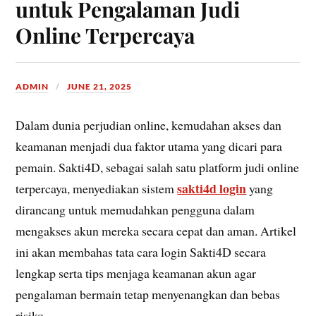
untuk Pengalaman Judi
Online Terpercaya
ADMIN
JUNE 21, 2025
Dalam dunia perjudian online, kemudahan akses dan
keamanan menjadi dua faktor utama yang dicari para
pemain. Sakti4D, sebagai salah satu platform judi online
sakti4d login
terpercaya, menyediakan sistem
yang
dirancang untuk memudahkan pengguna dalam
mengakses akun mereka secara cepat dan aman. Artikel
ini akan membahas tata cara login Sakti4D secara
lengkap serta tips menjaga keamanan akun agar
pengalaman bermain tetap menyenangkan dan bebas
risiko.