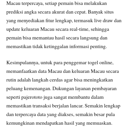
Macau terpercaya, setiap pemain bisa melakukan
prediksi angka secara akurat dan cepat. Banyak situs
yang menyediakan fitur lengkap, termasuk live draw dan
update keluaran Macau secara real-time, sehingga
pemain bisa memantau hasil secara langsung dan
memastikan tidak ketinggalan informasi penting.
Kesimpulannya, untuk para penggemar togel online,
memanfaatkan data Macau dan keluaran Macau secara
rutin adalah langkah cerdas agar bisa meningkatkan
peluang kemenangan. Dukungan layanan pembayaran
seperti pajerototo juga sangat membantu dalam
memastikan transaksi berjalan lancar. Semakin lengkap
dan terpercaya data yang diakses, semakin besar pula
kemungkinan mendapatkan hasil yang memuaskan.