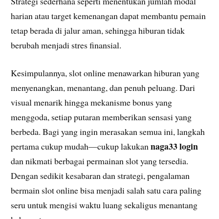
Strategi sederhana seperti menentukan jumlah modal
harian atau target kemenangan dapat membantu pemain
tetap berada di jalur aman, sehingga hiburan tidak
berubah menjadi stres finansial.
Kesimpulannya, slot online menawarkan hiburan yang
menyenangkan, menantang, dan penuh peluang. Dari
visual menarik hingga mekanisme bonus yang
menggoda, setiap putaran memberikan sensasi yang
berbeda. Bagi yang ingin merasakan semua ini, langkah
naga33 login
pertama cukup mudah—cukup lakukan
dan nikmati berbagai permainan slot yang tersedia.
Dengan sedikit kesabaran dan strategi, pengalaman
bermain slot online bisa menjadi salah satu cara paling
seru untuk mengisi waktu luang sekaligus menantang