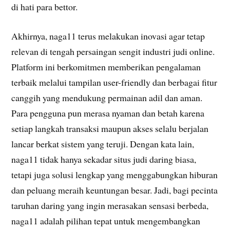
di hati para bettor.
Akhirnya, naga11 terus melakukan inovasi agar tetap
relevan di tengah persaingan sengit industri judi online.
Platform ini berkomitmen memberikan pengalaman
terbaik melalui tampilan user-friendly dan berbagai fitur
canggih yang mendukung permainan adil dan aman.
Para pengguna pun merasa nyaman dan betah karena
setiap langkah transaksi maupun akses selalu berjalan
lancar berkat sistem yang teruji. Dengan kata lain,
naga11 tidak hanya sekadar situs judi daring biasa,
tetapi juga solusi lengkap yang menggabungkan hiburan
dan peluang meraih keuntungan besar. Jadi, bagi pecinta
taruhan daring yang ingin merasakan sensasi berbeda,
naga11 adalah pilihan tepat untuk mengembangkan