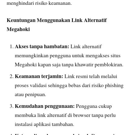
menghindari risiko keamanan.
Keuntungan Menggunakan Link Alternatif
Megahoki
Akses tanpa hambatan:
Link alternatif
memungkinkan pengguna untuk mengakses situs
Megahoki kapan saja tanpa khawatir pemblokiran.
Keamanan terjamin:
Link resmi telah melalui
proses validasi sehingga bebas dari risiko phishing
atau penipuan.
Kemudahan penggunaan:
Pengguna cukup
membuka link alternatif di browser tanpa perlu
instalasi aplikasi tambahan.