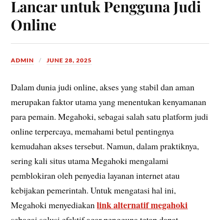
Lancar untuk Pengguna Judi
Online
ADMIN
JUNE 28, 2025
Dalam dunia judi online, akses yang stabil dan aman
merupakan faktor utama yang menentukan kenyamanan
para pemain. Megahoki, sebagai salah satu platform judi
online terpercaya, memahami betul pentingnya
kemudahan akses tersebut. Namun, dalam praktiknya,
sering kali situs utama Megahoki mengalami
pemblokiran oleh penyedia layanan internet atau
kebijakan pemerintah. Untuk mengatasi hal ini,
link alternatif megahoki
Megahoki menyediakan
sebagai solusi efektif agar pengguna tetap dapat