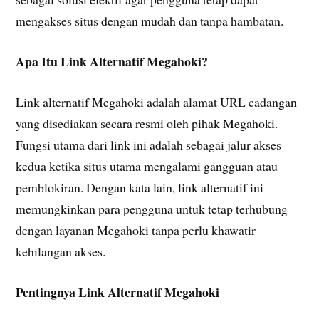
mengakses situs dengan mudah dan tanpa hambatan.
Apa Itu Link Alternatif Megahoki?
Link alternatif Megahoki adalah alamat URL cadangan
yang disediakan secara resmi oleh pihak Megahoki.
Fungsi utama dari link ini adalah sebagai jalur akses
kedua ketika situs utama mengalami gangguan atau
pemblokiran. Dengan kata lain, link alternatif ini
memungkinkan para pengguna untuk tetap terhubung
dengan layanan Megahoki tanpa perlu khawatir
kehilangan akses.
Pentingnya Link Alternatif Megahoki