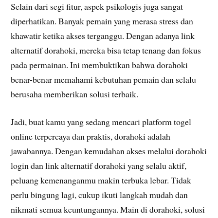
Selain dari segi fitur, aspek psikologis juga sangat
diperhatikan. Banyak pemain yang merasa stress dan
khawatir ketika akses terganggu. Dengan adanya link
alternatif dorahoki, mereka bisa tetap tenang dan fokus
pada permainan. Ini membuktikan bahwa dorahoki
benar-benar memahami kebutuhan pemain dan selalu
berusaha memberikan solusi terbaik.
Jadi, buat kamu yang sedang mencari platform togel
online terpercaya dan praktis, dorahoki adalah
jawabannya. Dengan kemudahan akses melalui dorahoki
login dan link alternatif dorahoki yang selalu aktif,
peluang kemenanganmu makin terbuka lebar. Tidak
perlu bingung lagi, cukup ikuti langkah mudah dan
nikmati semua keuntungannya. Main di dorahoki, solusi