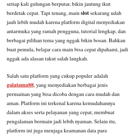
setiap kali gulungan berputar, bikin jantung ikut
slot
berdetak cepat. Tapi tenang, main
sekarang udah
jauh lebih mudah karena platform digital menyediakan
antarmuka yang ramah pengguna, tutorial lengkap, dan
berbagai pilihan tema yang nggak bikin bosan. Bahkan
buat pemula, belajar cara main bisa cepat dipahami, jadi
nggak ada alasan takut salah langkah.
Salah satu platform yang cukup populer adalah
galatama88
, yang menyediakan berbagai jenis
permainan yang bisa dicoba dengan cara mudah dan
aman. Platform ini terkenal karena kemudahannya
dalam akses serta pelayanan yang cepat, membuat
pengalaman bermain jadi lebih nyaman. Selain itu,
platform ini juga menjaga keamanan data para