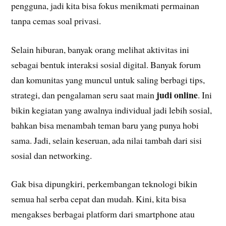
pengguna, jadi kita bisa fokus menikmati permainan
tanpa cemas soal privasi.
Selain hiburan, banyak orang melihat aktivitas ini
sebagai bentuk interaksi sosial digital. Banyak forum
dan komunitas yang muncul untuk saling berbagi tips,
judi online
strategi, dan pengalaman seru saat main
. Ini
bikin kegiatan yang awalnya individual jadi lebih sosial,
bahkan bisa menambah teman baru yang punya hobi
sama. Jadi, selain keseruan, ada nilai tambah dari sisi
sosial dan networking.
Gak bisa dipungkiri, perkembangan teknologi bikin
semua hal serba cepat dan mudah. Kini, kita bisa
mengakses berbagai platform dari smartphone atau