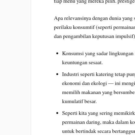
tiap menu yang mereka pilih. presti
Apa relevansinya dengan dunia yang se
perilaku konsumtif (seperti permaina
dan pengambilan keputusan impulsif)
Konsumsi yang sadar lingkungan 
keuntungan sesaat.
Industri seperti katering tetap p
ekonomi dan ekologi — ini mengin
memilih makanan yang bersumber 
kumulatif besar.
Seperti kita yang sering memikirk
permainan daring, maka dalam ko
untuk bertindak secara bertanggu