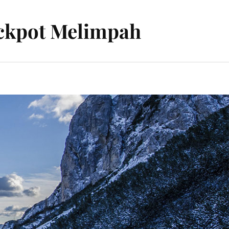
ackpot Melimpah