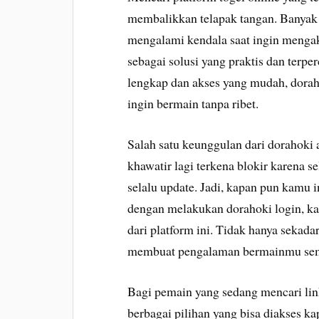
membalikkan telapak tangan. Banyak
mengalami kendala saat ingin mengaks
sebagai solusi yang praktis dan ter
lengkap dan akses yang mudah, doraho
ingin bermain tanpa ribet.
Salah satu keunggulan dari dorahoki
khawatir lagi terkena blokir karena se
selalu update. Jadi, kapan pun kamu i
dengan melakukan dorahoki login, ka
dari platform ini. Tidak hanya sekada
membuat pengalaman bermainmu sem
Bagi pemain yang sedang mencari link
berbagai pilihan yang bisa diakses ka